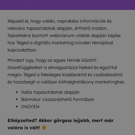
Képzeld el, hogy valaki, naprakész információk és
releváns tapasztalatok alapján, érthető módon,
fejezetekre bontott webinárium videók alapján képbe
hoz Téged a digitális marketing minden témájával
kapcsolatban.
Mindezt úgy, hogy az egyes témák közötti
összefüggéseket is elmagyarázza Neked és egyúttal
megóv Téged a felesleges kiadásoktól és csalódásoktól
és hozzásegít a valóban költséghatékony marketinghez.
Valós tapasztalatok alapján
Bármikor visszanézhető formában
INGYEN
Elképzelted? Akkor görgess lejjebb, mert már
valóra is vált!