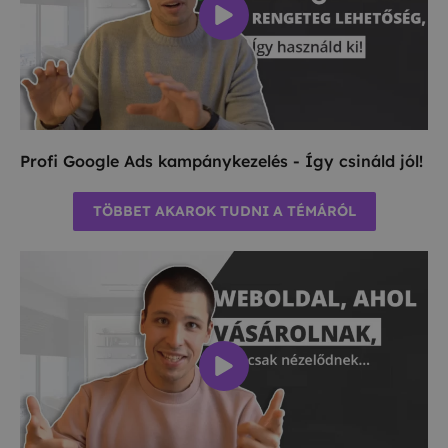
Profi Google Ads kampánykezelés - Így csináld jól!
TÖBBET AKAROK TUDNI A TÉMÁRÓL